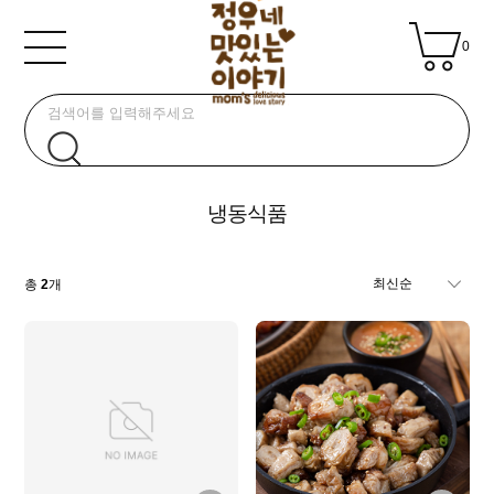
0
냉동식품
총
2
개