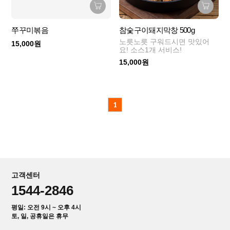
쭈꾸미볶음
참숯구이돼지막창 500g
노릇노릇 구워드시면 맛있어
15,000원
요! 소스1개 서비스!
15,000원
1
고객센터
1544-2846
평일: 오전 9시 ~ 오후 4시
토, 일, 공휴일은 휴무