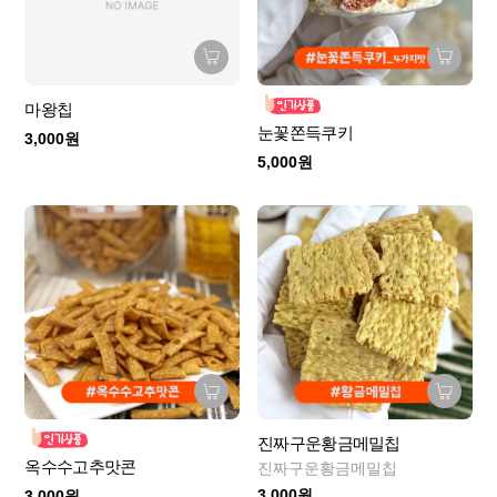
마왕칩
눈꽃쫀득쿠키
3,000원
5,000원
진짜구운황금메밀칩
옥수수고추맛콘
진짜구운황금메밀칩
3,000원
3,000원