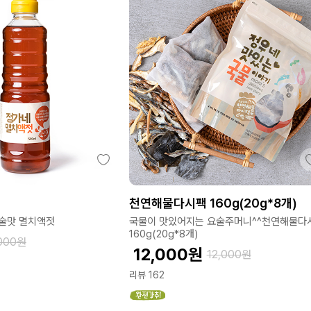
천연해물다시팩 160g(20g*8개)
술맛 멸치액젓
국물이 맛있어지는 요술주머니^^천연해물다
160g(20g*8개)
000
원
12,000
원
12,000
원
리뷰 162