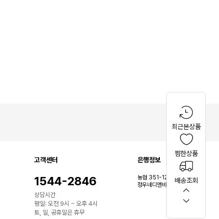
최근본상품
찜한상품
고객센터
은행정보
1544-2846
농협 351-1219-8966-83
배송조회
정우네디앤비(이미라)
상담시간
평일: 오전 9시 ~ 오후 4시
토, 일, 공휴일은 휴무