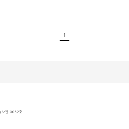
1
경남사천-0062호