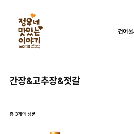
건어물
간장&고추장&젓갈
총
3
개의 상품