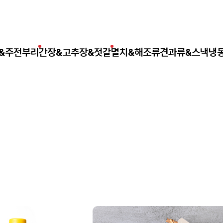
&주전부리
간장&고추장&젓갈
멸치&해조류
견과류&스낵
냉