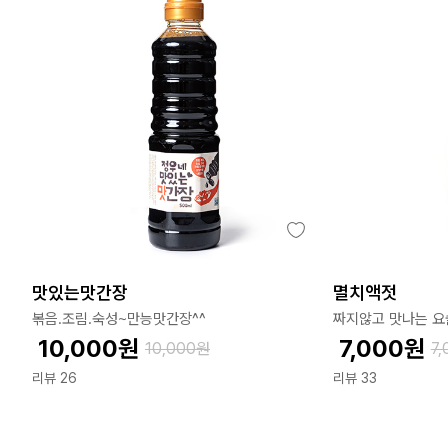
맛있는맛간장
멸치액젓
볶음.조림.숙성~만능맛간장^^
짜지않고 맛나는 요
10,000
원
7,000
원
10,000
원
7,
리뷰 26
리뷰 33