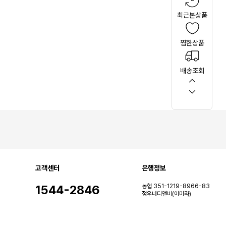
최근본상품
찜한상품
배송조회
고객센터
은행정보
1544-2846
농협 351-1219-8966-83
정우네디앤비(이미라)
상담시간
평일: 오전 9시 ~ 오후 4시
토, 일, 공휴일은 휴무