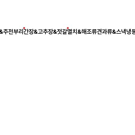
&주전부리
간장&고추장&젓갈
멸치&해조류
견과류&스낵
냉