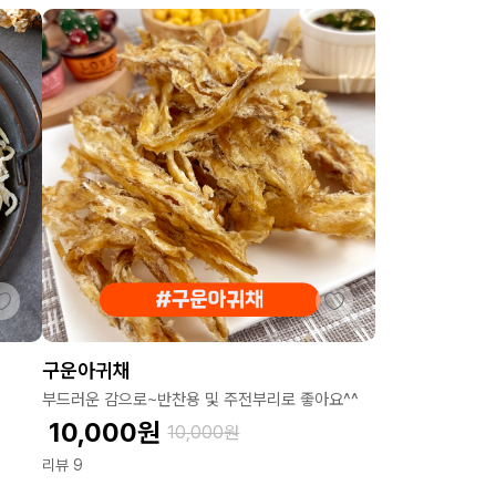
구운아귀채
부드러운 감으로~반찬용 및 주전부리로 좋아요^^
10,000
원
10,000
원
리뷰 9