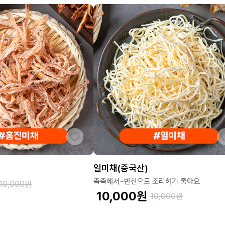
일미채(중국산)
촉촉해서~반찬으로 조리하기 좋아요
10,000
원
10,000
원
10,000
원