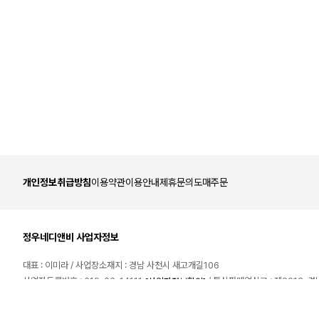
개인정보취급방침
이용약관
이용안내
제휴문의
도매주문
정우네디앤비 사업자정보
대표 : 이미라 / 사업장소재지 : 경남 사천시 새고개길106
사업자등록번호 : 619-06-14111
/ 통신판매업신고 : 제2013-
[사업자정보확인]
이메일 :
/ 개인정보보호책임자 : 이미라
전화번호 : 1544-2846 / 팩스 : / 호스팅서비스 : (주)커넥트웨이브