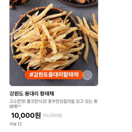
강원도 용대리 황태채
고소한맛! 쫄깃한식감! 풍부한감칠맛을 담고 있는 황
태채^^
10,000
원
10,000
원
리뷰 12