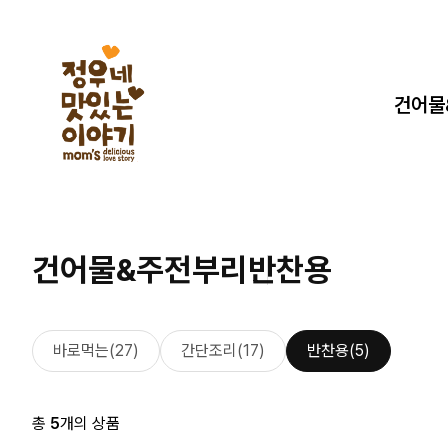
건어물
건어물&주전부리
반찬용
바로먹는(27)
간단조리(17)
반찬용(5)
총
5
개의 상품