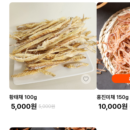
황태채 100g
홍진미채 150g
5,000
원
10,000
원
5,000
원