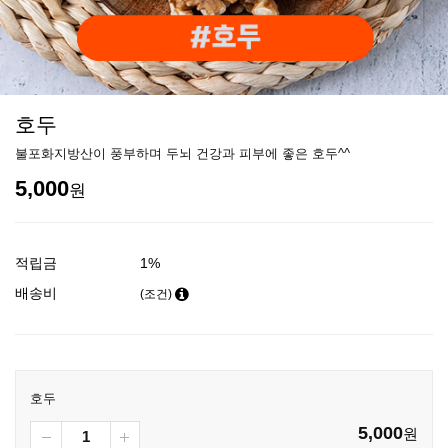
호두
불포화지방산이 풍부하며 두뇌 건강과 피부에 좋은 호두^^
5,000
원
적립금
1%
배송비
(조건)
호두
5,000
원