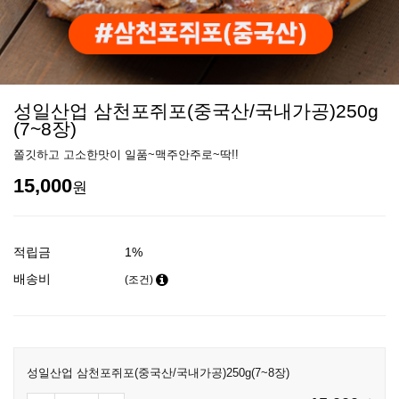
성일산업 삼천포쥐포(중국산/국내가공)250g
(7~8장)
쫄깃하고 고소한맛이 일품~맥주안주로~딱!!
15,000
원
적립금
1%
배송비
(조건)
성일산업 삼천포쥐포(중국산/국내가공)250g(7~8장)