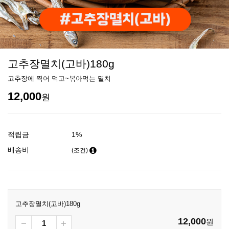
고추장멸치(고바)180g
고추장에 찍어 먹고~볶아먹는 멸치
12,000
원
적립금
1%
배송비
(조건)
고추장멸치(고바)180g
12,000
원