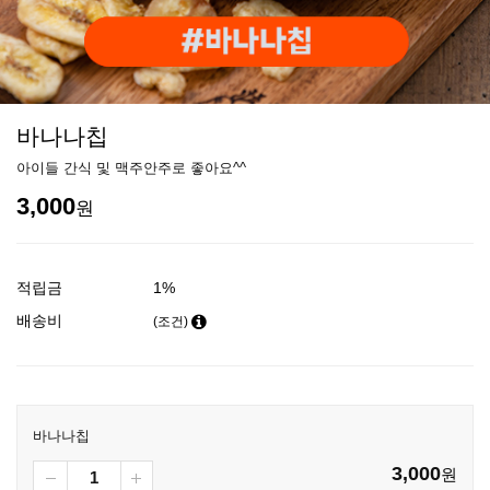
바나나칩
아이들 간식 및 맥주안주로 좋아요^^
3,000
원
적립금
1%
배송비
(조건)
바나나칩
3,000
원