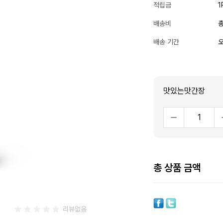
적립금
1
배송비
총
배송 기간
오
맛있는맛간장
총 상품 금액
리뷰없음