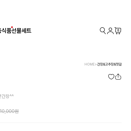
동식품
선물세트
0
HOME
>
간장&고추장&젓갈
맛간장^^
10,000