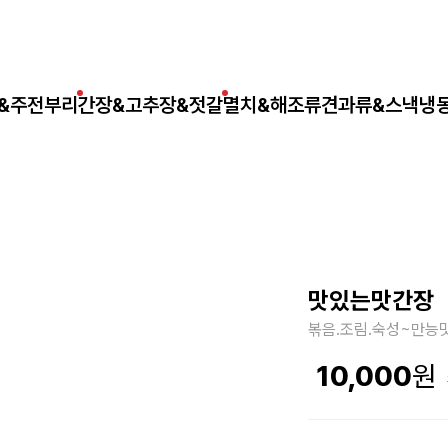
&주전부리
간장&고추장&젓갈
멸치&해조류
견과류&스낵
냉
맛있는맛간장
볶음.조림.숙성~만능
10,000