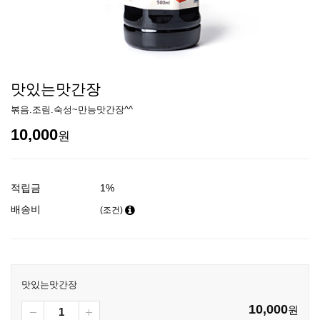
맛있는맛간장
볶음.조림.숙성~만능맛간장^^
10,000
원
적립금
1%
배송비
(조건)
맛있는맛간장
10,000
원