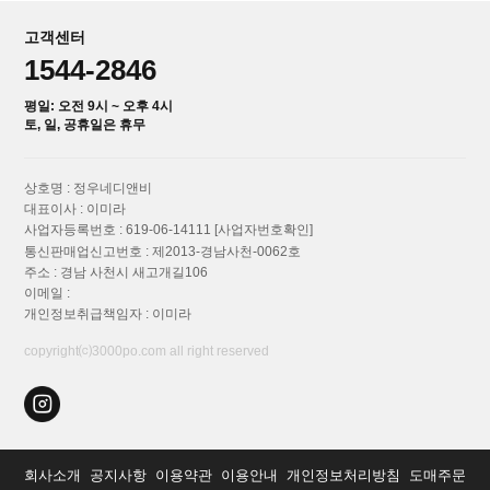
고객센터
1544-2846
평일: 오전 9시 ~ 오후 4시
토, 일, 공휴일은 휴무
상호명 : 정우네디앤비
대표이사 : 이미라
사업자등록번호 : 619-06-14111
[사업자번호확인]
통신판매업신고번호 : 제2013-경남사천-0062호
주소 : 경남 사천시 새고개길106
이메일 :
개인정보취급책임자 : 이미라
copyright⒞3000po.com all right reserved
회사소개
공지사항
이용약관
이용안내
개인정보처리방침
도매주문