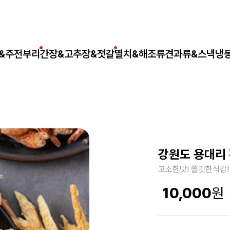
&주전부리
간장&고추장&젓갈
멸치&해조류
견과류&스낵
냉
강원도 용대리
고소한맛! 쫄깃한식감!
10,000