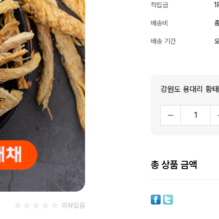
적립금
1
배송비
총
배송 기간
오
강원도 용대리 황
총 상품 금액
리뷰없음