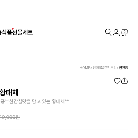
동식품
선물세트
0
HOME
>
건어물&주전부리
>
반찬용
 황태채
 풍부한감칠맛을 담고 있는 황태채^^
10,000