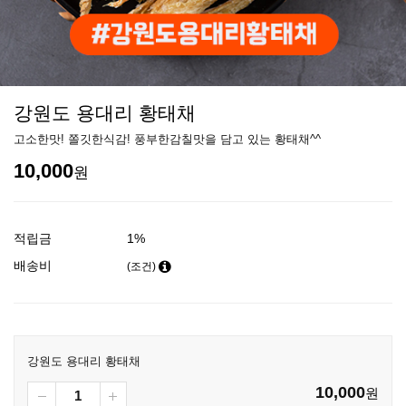
강원도 용대리 황태채
고소한맛! 쫄깃한식감! 풍부한감칠맛을 담고 있는 황태채^^
10,000
원
적립금
1%
배송비
(조건)
강원도 용대리 황태채
10,000
원