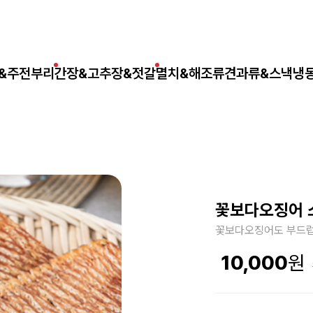
&주전부리
간장&고추장&젓갈
멸치&해조류
견과류&스낵
냉
꽃보다오징어 
꽃보다오징어도 부드럽
10,000