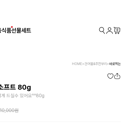
동식품
선물세트
0
HOME
>
건어물&주전부리
>
바로먹는
소프트 80g
게 드실수 있어요^^80g
10,000