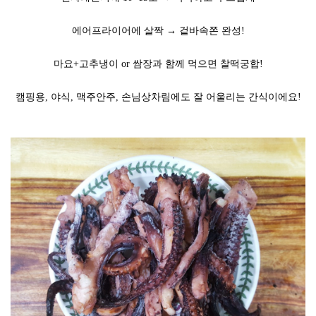
에어프라이어에 살짝 → 겉바속쫀 완성!
마요+고추냉이 or 쌈장과 함께 먹으면 찰떡궁합!
캠핑용, 야식, 맥주안주, 손님상차림에도 잘 어울리는 간식이에요!