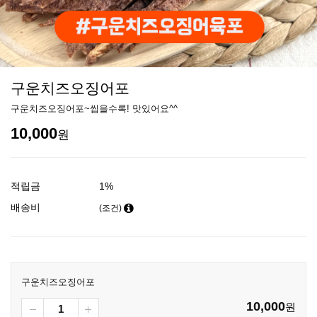
구운치즈오징어포
구운치즈오징어포~씹을수록! 맛있어요^^
10,000
원
적립금
1%
배송비
(조건)
구운치즈오징어포
10,000
원