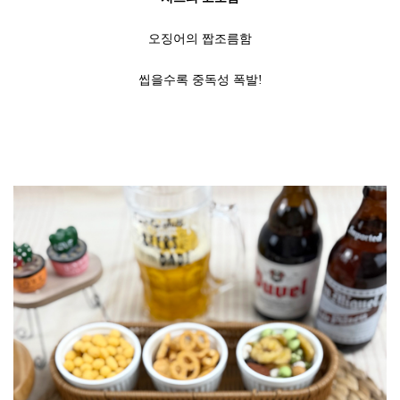
오징어의 짭조름함
씹을수록 중독성 폭발!