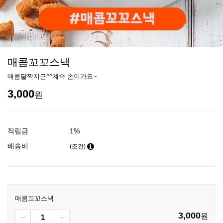
매콤꼬꼬스낵
매콤달짝지근^^계속 손이가요~
3,000
원
적립금
1%
배송비
(조건)
매콤꼬꼬스낵
3,000
원