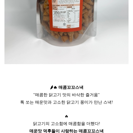
🌶🔥 매콤꼬꼬스낵
"매콤한 닭고기 맛의 바삭한 즐거움"
톡 쏘는 매운맛과 고소한 닭고기 풍미가 만난 스낵!
🔥
닭고기의 고소함에 매콤함을 더했다!
매운맛 덕후들이 사랑하는 매콤꼬꼬스낵