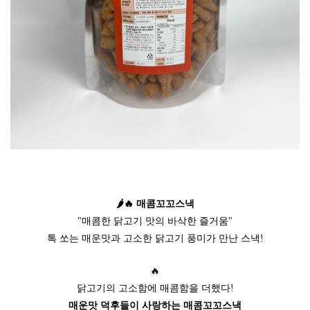
🌶🔥 매콤꼬꼬스낵
"매콤한 닭고기 맛의 바삭한 즐거움"
톡 쏘는 매운맛과 고소한 닭고기 풍미가 만난 스낵!
🔥
닭고기의 고소함에 매콤함을 더했다!
매운맛 덕후들이 사랑하는 매콤꼬꼬스낵