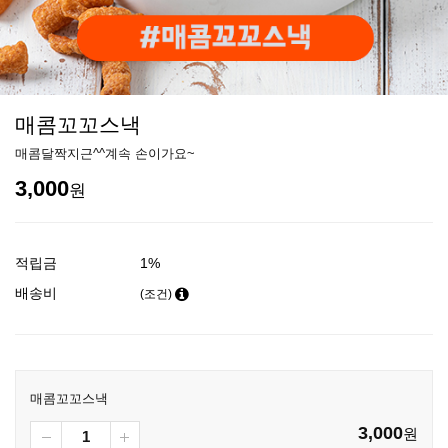
매콤꼬꼬스낵
매콤달짝지근^^계속 손이가요~
3,000
원
적립금
1%
배송비
(조건)
매콤꼬꼬스낵
3,000
원