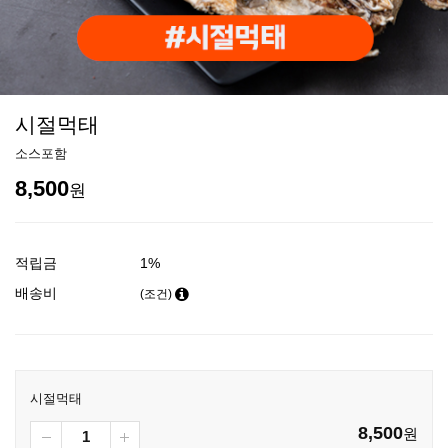
시절먹태
소스포함
8,500
원
적립금
1%
배송비
(조건)
시절먹태
8,500
원