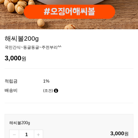
해씨볼200g
국민간식~동글동글~주전부리^^
3,000
원
적립금
1%
배송비
(조건)
해씨볼200g
3,000
원