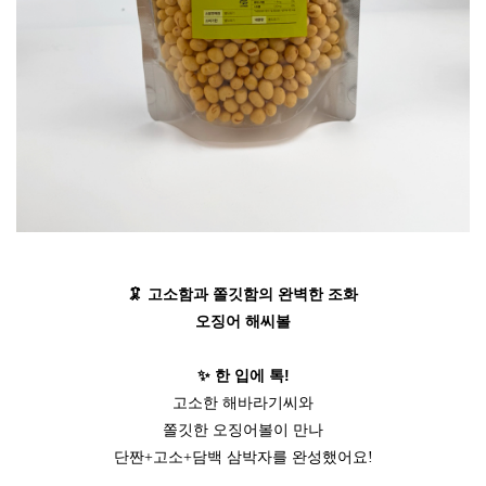
🦑 고소함과 쫄깃함의 완벽한 조화
오징어 해씨볼
✨ 한 입에 톡!
고소한 해바라기씨와
쫄깃한 오징어볼이 만나
단짠+고소+담백 삼박자를 완성했어요!