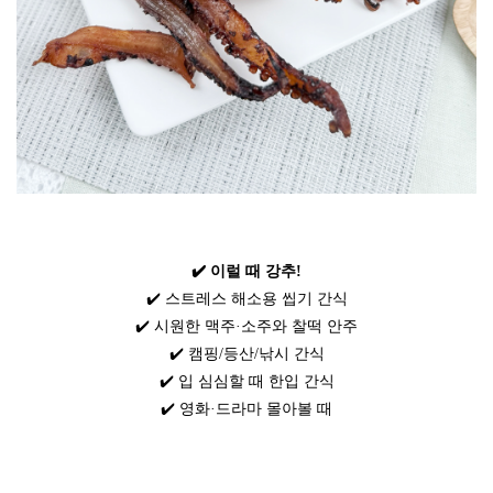
✔️ 이럴 때 강추!
✔️ 스트레스 해소용 씹기 간식
✔️ 시원한 맥주·소주와 찰떡 안주
✔️ 캠핑/등산/낚시 간식
✔️ 입 심심할 때 한입 간식
✔️ 영화·드라마 몰아볼 때