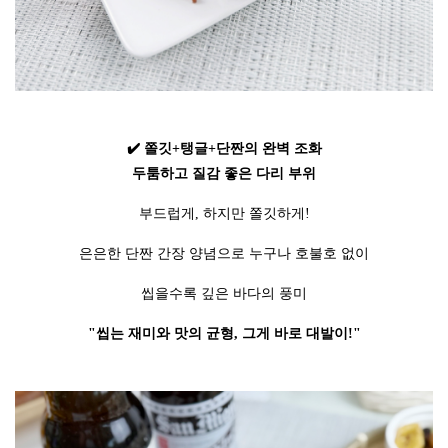
✔️ 쫄깃+탱글+단짠의 완벽 조화
두툼하고 질감 좋은 다리 부위
부드럽게, 하지만 쫄깃하게!
은은한 단짠 간장 양념으로 누구나 호불호 없이
씹을수록 깊은 바다의 풍미
"씹는 재미와 맛의 균형, 그게 바로 대발이!"