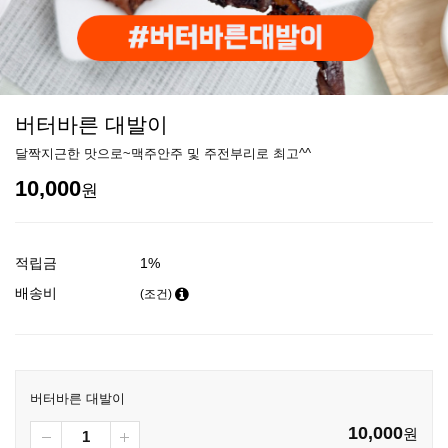
버터바른 대발이
달짝지근한 맛으로~맥주안주 및 주전부리로 최고^^
10,000
원
적립금
1%
배송비
(조건)
버터바른 대발이
10,000
원