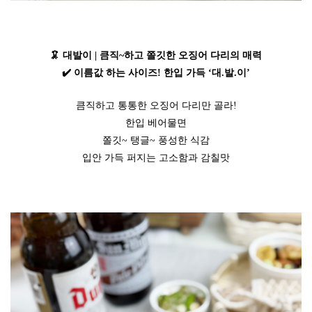
🦑 대발이 | 큼직~하고 쫄깃한 오징어 다리의 매력
✔️ 이름값 하는 사이즈! 한입 가득 ‘대.발.이’
큼직하고 통통한 오징어 다리만 골라!
한입 베어물면
쫄깃~ 탱글~ 풍성한 식감
입안 가득 퍼지는 고소함과 감칠맛