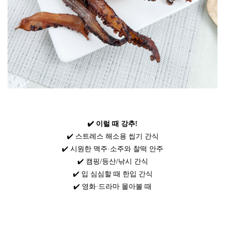
✔️ 이럴 때 강추!
✔️ 스트레스 해소용 씹기 간식
✔️ 시원한 맥주·소주와 찰떡 안주
✔️ 캠핑/등산/낚시 간식
✔️ 입 심심할 때 한입 간식
✔️ 영화·드라마 몰아볼 때