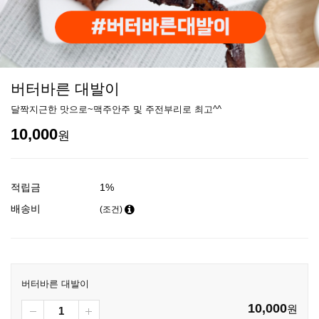
버터바른 대발이
달짝지근한 맛으로~맥주안주 및 주전부리로 최고^^
10,000
원
적립금
1%
배송비
(조건)
버터바른 대발이
10,000
원