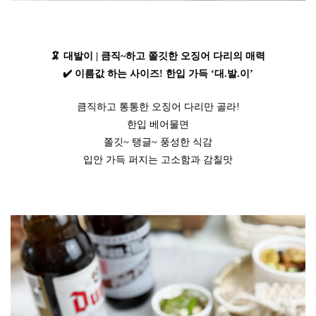
🦑 대발이 | 큼직~하고 쫄깃한 오징어 다리의 매력
✔️ 이름값 하는 사이즈! 한입 가득 ‘대.발.이’
큼직하고 통통한 오징어 다리만 골라!
한입 베어물면
쫄깃~ 탱글~ 풍성한 식감
입안 가득 퍼지는 고소함과 감칠맛