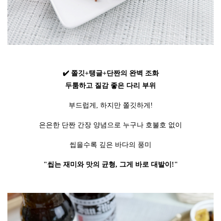
✔️ 쫄깃+탱글+단짠의 완벽 조화
두툼하고 질감 좋은 다리 부위
부드럽게, 하지만 쫄깃하게!
은은한 단짠 간장 양념으로 누구나 호불호 없이
씹을수록 깊은 바다의 풍미
"씹는 재미와 맛의 균형, 그게 바로 대발이!"