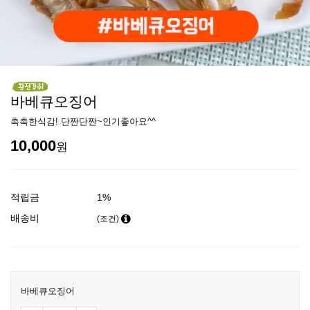
바베큐오징어
촉촉한식감! 단짠단짠~인기좋아요^^
10,000
원
적립금
1%
배송비
(조건)
바베큐오징어