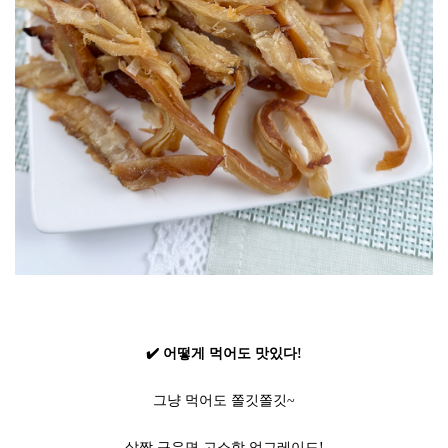
✔️ 어떻게 먹어도 맛있다!
그냥 먹어도 쫄깃쫄깃~
살짝 구우면 고소함 업그레이드!