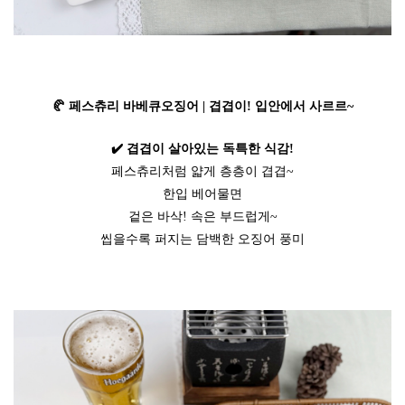
🥐 페스츄리 바베큐오징어 | 겹겹이! 입안에서 사르르~
✔️ 겹겹이 살아있는 독특한 식감!
페스츄리처럼 얇게 층층이 겹겹~
한입 베어물면
겉은 바삭! 속은 부드럽게~
씹을수록 퍼지는 담백한 오징어 풍미