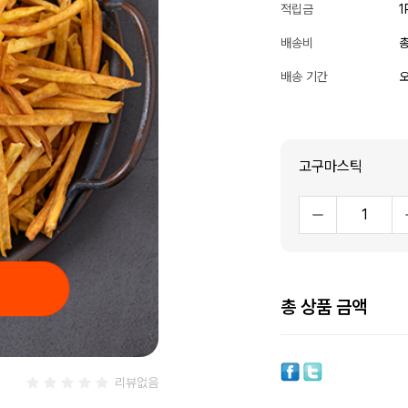
적립금
1
배송비
총
배송 기간
오
고구마스틱
총 상품 금액
리뷰없음