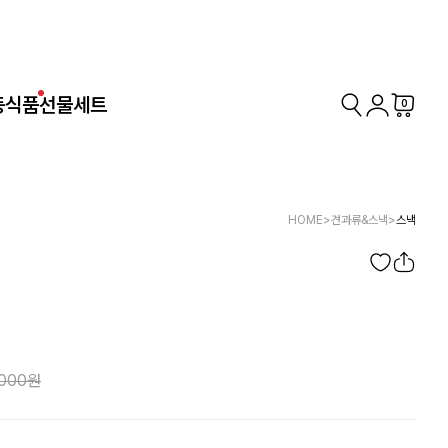
동식품
선물세트
0
HOME
>
견과류&스낵
>
스낵
,000