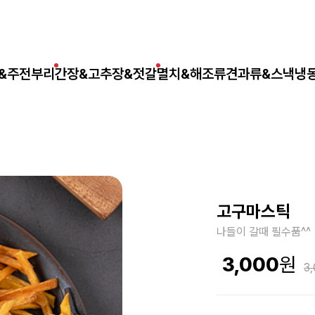
&주전부리
간장&고추장&젓갈
멸치&해조류
견과류&스낵
냉
고구마스틱
나들이 갈때 필수품^^
3,000
3