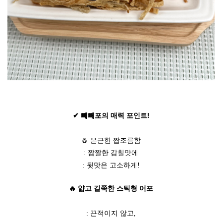
✔ 빼빼포의 매력 포인트!
🧂 은근한 짭조름함
: 짭짤한 감칠맛에
: 뒷맛은 고소하게!
🔥 얇고 길쭉한 스틱형 어포
: 끈적이지 않고,