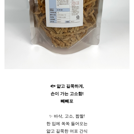
🐟 얇고 길쭉하게,
손이 가는 고소함!
빼빼포
✨ 바삭, 고소, 짭짤!
한 입에 쏙쏙 들어오는
얇고 길쭉한 어포 간식