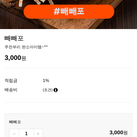
빼빼포
주전부리 완소아이템~^^
3,000
원
적립금
1%
배송비
(조건)
빼빼포
3,000
원