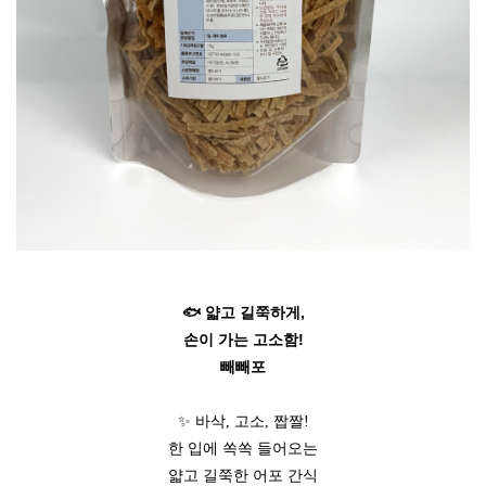
🐟 얇고 길쭉하게,
손이 가는 고소함!
빼빼포
✨ 바삭, 고소, 짭짤!
한 입에 쏙쏙 들어오는
얇고 길쭉한 어포 간식