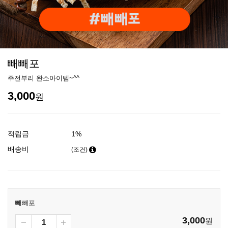
빼빼포
주전부리 완소아이템~^^
3,000
원
적립금
1%
배송비
(조건)
빼빼포
3,000
원