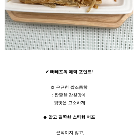
✔ 빼빼포의 매력 포인트!
🧂 은근한 짭조름함
: 짭짤한 감칠맛에
: 뒷맛은 고소하게!
🔥 얇고 길쭉한 스틱형 어포
: 끈적이지 않고,