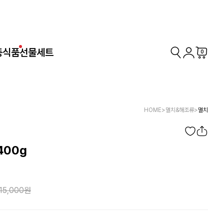
동식품
선물세트
0
HOME
>
멸치&해조류
>
멸치
400g
15,000