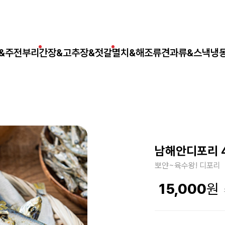
&주전부리
간장&고추장&젓갈
멸치&해조류
견과류&스낵
냉
남해안디포리 
뽀얀~육수왕! 디포리
15,000