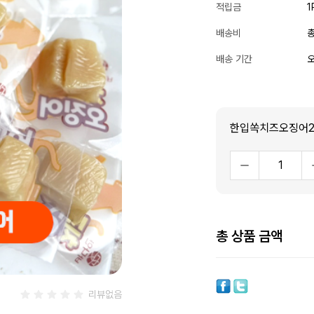
적립금
1
배송비
총
배송 기간
오
한입쏙치즈오징어2
총 상품 금액
리뷰없음