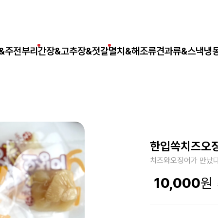
&주전부리
간장&고추장&젓갈
멸치&해조류
견과류&스낵
냉
한입쏙치즈오징
치즈와오징어가 만났다
10,000