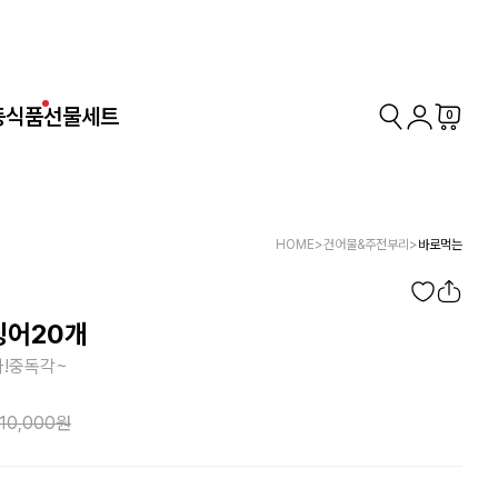
동식품
선물세트
0
HOME
>
건어물&주전부리
>
바로먹는
어20개
!중독각~
10,000