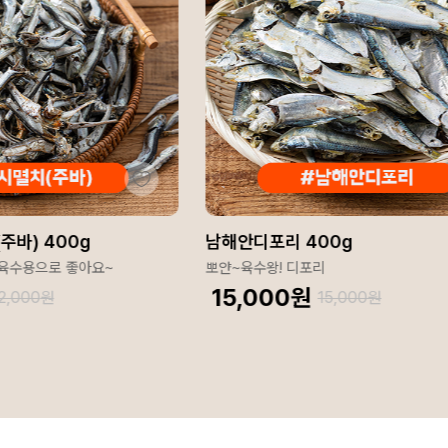
주바) 400g
남해안디포리 400g
 육수용으로 좋아요~
뽀얀~육수왕! 디포리
15,000
원
2,000
원
15,000
원