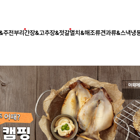
&주전부리
간장&고추장&젓갈
멸치&해조류
견과류&스낵
냉