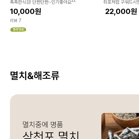
촉촉한식감! 단짠단짠~인기좋아요^^
쥐포처럼 구워드시면
10,000
원
22,000
원
리뷰 7
멸치&해조류
멸치중에 명품
삼천포 멸치