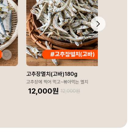
고추장멸치(고바)180g
볶음
고추장에 찍어 먹고~볶아먹는 멸치
온 가
12,000
원
12
12,000
원
리뷰 1