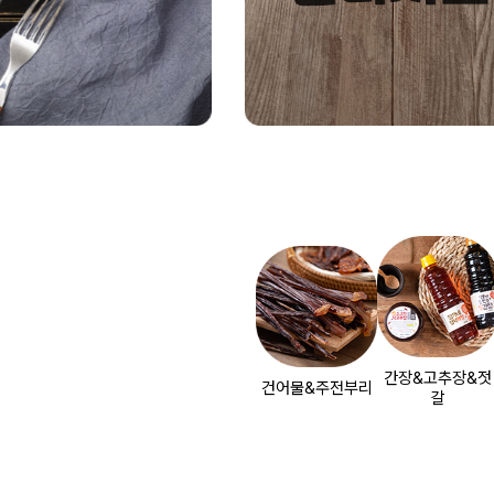
간장&고추장&젓
건어물&주전부리
갈