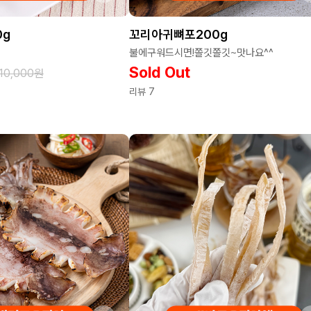
0g
꼬리아귀뼈포200g
불에구워드시면!쫄깃쫄깃~맛나요^^
Sold Out
10,000
원
리뷰 7