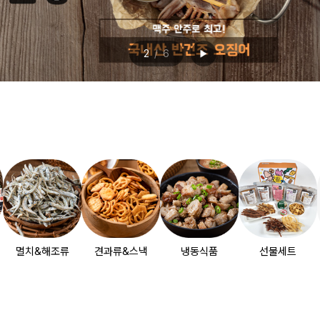
2
6
멸치&해조류
견과류&스낵
냉동식품
선물세트