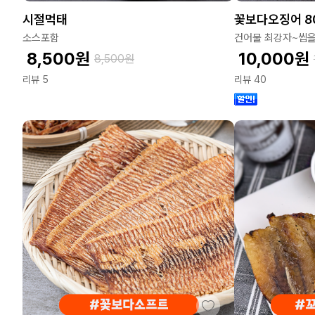
시절먹태
꽃보다오징어 8
소스포함
건어물 최강자~씹을
8,500
원
10,000
원
8,500
원
리뷰 5
리뷰 40