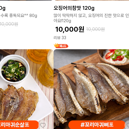
0g
오징어의참맛 120g
수록 중독되요^^ 80g
많이 딱딱하지 않고, 오징어의 진한 맛으로 인
아요!120g
10,000
원
10,000
원
10,000
원
리뷰 33