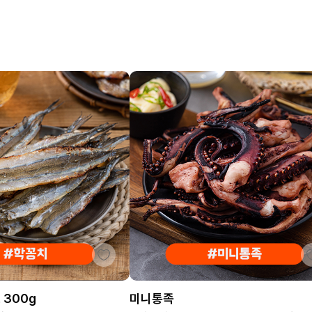
 300g
미니통족