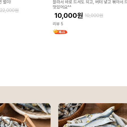
 별미!
잘라서 바로 드셔도 되고, 버터 넣고 볶아서 
맛있어요^^
22,000
원
10,000
원
10,000
원
리뷰 5