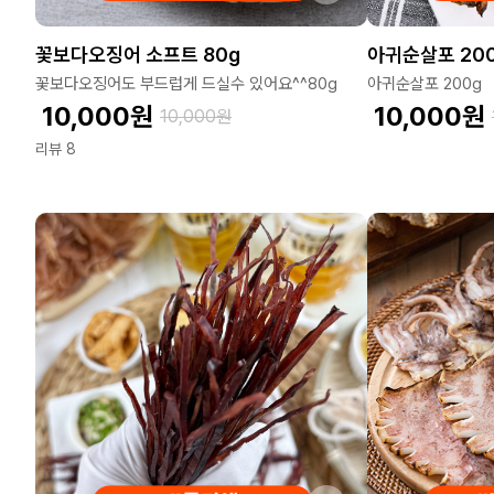
꽃보다오징어 소프트 80g
아귀순살포 20
꽃보다오징어도 부드럽게 드실수 있어요^^80g
아귀순살포 200g
10,000
원
10,000
원
10,000
원
리뷰 8