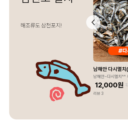
해조류도 삼천포지!
어린이멸치(지리)200g
남해안 다시멸치(
칼슘이 풍부한~어린이멸치^^
남해안~다시멸치^^
8,000
원
12,000
원
8,000
원
1
리뷰 22
리뷰 3