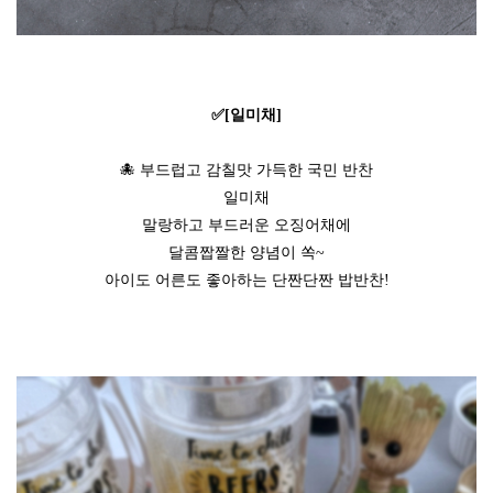
✅[일미채]
🐙 부드럽고 감칠맛 가득한 국민 반찬
일미채
말랑하고 부드러운 오징어채에
달콤짭짤한 양념이 쏙~
아이도 어른도 좋아하는 단짠단짠 밥반찬!