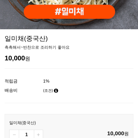
일미채(중국산)
촉촉해서~반찬으로 조리하기 좋아요
10,000
원
적립금
1%
배송비
(조건)
일미채(중국산)
10,000
원