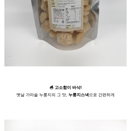
🥣 고소함이 바삭!
누룽지스낵
옛날 가마솥 누룽지의 그 맛,
으로 간편하게