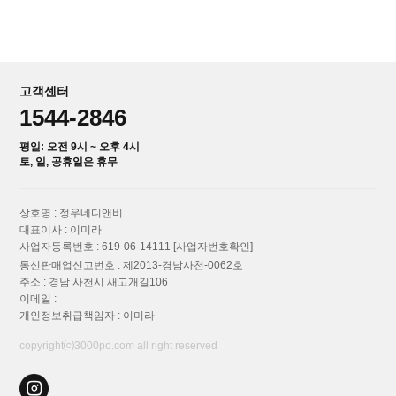
고객센터
1544-2846
평일: 오전 9시 ~ 오후 4시
토, 일, 공휴일은 휴무
상호명 : 정우네디앤비
대표이사 : 이미라
사업자등록번호 : 619-06-14111
[사업자번호확인]
통신판매업신고번호 : 제2013-경남사천-0062호
주소 : 경남 사천시 새고개길106
이메일 :
개인정보취급책임자 : 이미라
copyright⒞3000po.com all right reserved