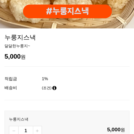
누룽지스낵
달달한누룽지~
5,000
원
적립금
1%
배송비
(조건)
누룽지스낵
5,000
원