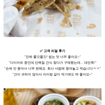
✅
고객
리얼
후기
"
진짜
쫄깃쫄깃
!
씹는
맛
너무
좋아요
~"
"
다이어트
중인데
단백질
간식
찾다가
구매했는데
...
대만족
!"
"
손에
안
묻어서
너무
편해요
.
회사
서랍에
쟁여놓고
먹습니다ㅋㅋ
"
"
간이
과하지
않아서
아이랑
같이
먹기에도
딱
좋아요
~"