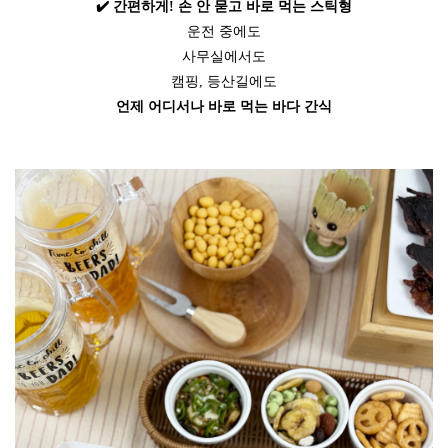
✔️
간편하게
!
손
안
묻고
바로
먹는
스틱형
운전
중에도
사무실에서도
캠핑
,
등산길에도
언제
어디서나
바로
먹는
바다
간식