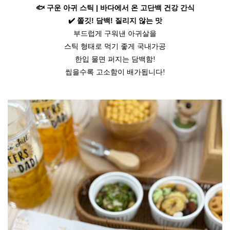
🐟 구운 아귀 스틱 | 바다에서 온 고단백 건강 간식
✔️ 쫄깃! 담백! 질리지 않는 맛
부드럽게 구워낸 아귀살을
스틱 형태로 먹기 좋게 국내가공
한입 물면 퍼지는 담백함!
씹을수록 고소함이 배가됩니다!