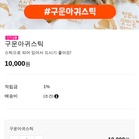
구운아귀스틱
스틱으로 되어 있어서 드시기 좋아요!
10,000
원
적립금
1%
배송비
(조건)
구운아귀스틱