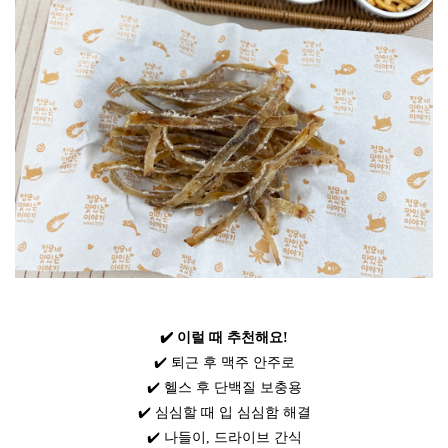
✔️
이럴
때
추천해요
!
✔️
퇴근
후
맥주
안주로
✔️
헬스
후
단백질
보충용
✔️
심심할
때
입
심심함
해결
✔️
나들이
,
드라이브
간식