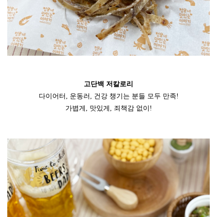
고단백
저칼로리
다이어터
,
운동러
,
건강
챙기는
분들
모두
만족
!
가볍게
,
맛있게
,
죄책감
없이
!