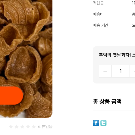
적립금
1
배송비
총
배송 기간
오
추억의 옛날과자! 
총 상품 금액
리뷰없음