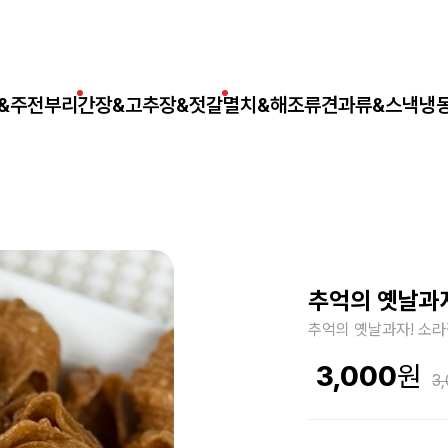
&주전부리
간장&고추장&젓갈
멸치&해조류
견과류&스낵
냉
추억의 옛날과
추억의 옛날과자! 소라
3,000
3