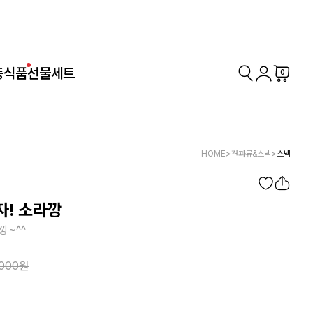
동식품
선물세트
0
HOME
>
견과류&스낵
>
스낵
자! 소라깡
깡~^^
,000