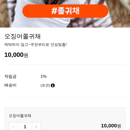
오징어쫄귀채
딱딱하지 않고~주전부리로 안성맞춤!
10,000
원
적립금
1%
배송비
(조건)
오징어쫄귀채
10,000
원