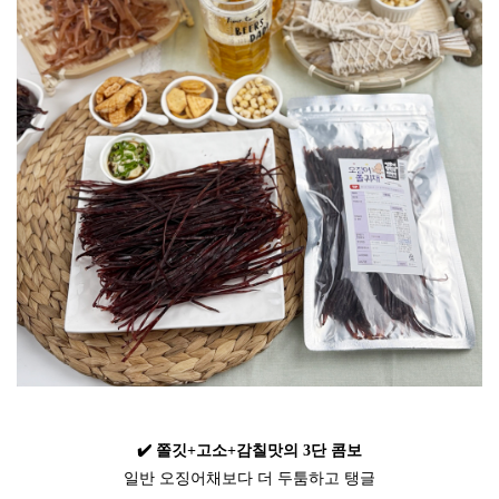
✔️ 쫄깃+고소+감칠맛의 3단 콤보
일반 오징어채보다 더 두툼하고 탱글