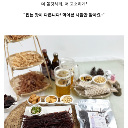
더 쫄깃하게, 더 고소하게!
"씹는 맛이 다릅니다! 먹어본 사람만 알아요~"