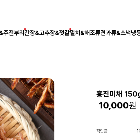
&주전부리
간장&고추장&젓갈
멸치&해조류
견과류&스낵
냉
홍진미채 150
10,000
적립금
1