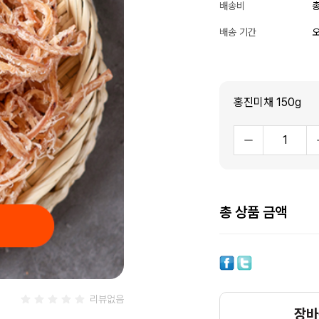
배송비
총
배송 기간
오
홍진미채 150g
총 상품 금액
리뷰없음
장바