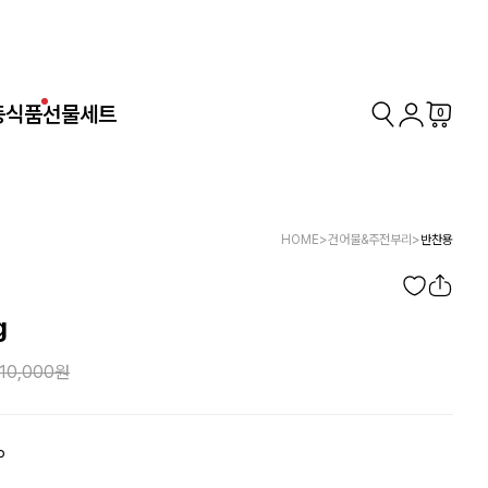
동식품
선물세트
0
HOME
>
건어물&주전부리
>
반찬용
g
10,000
P