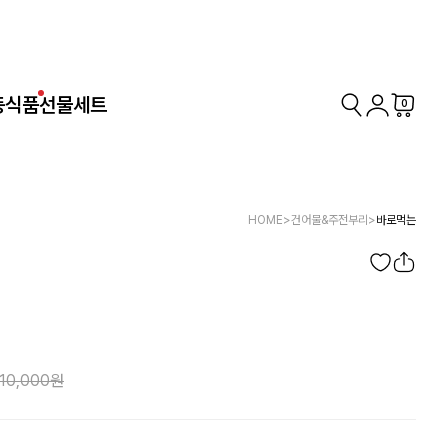
동식품
선물세트
0
HOME
>
건어물&주전부리
>
바로먹는
10,000