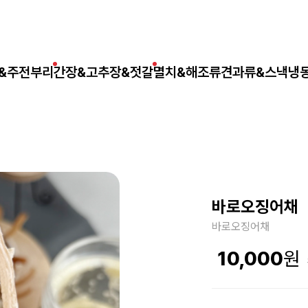
&주전부리
간장&고추장&젓갈
멸치&해조류
견과류&스낵
냉
바로오징어채
바로오징어채
10,000