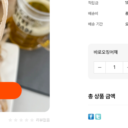
적립금
1
배송비
총
배송 기간
오
바로오징어채
총 상품 금액
리뷰없음