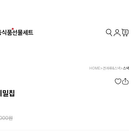
동식품
선물세트
0
HOME
>
견과류&스낵
>
스낵
메밀칩
,000