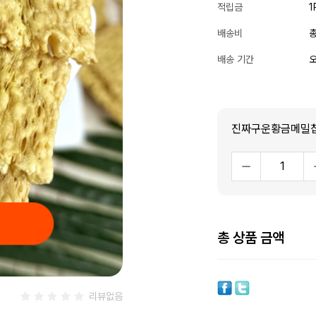
적립금
1
배송비
총
배송 기간
오
진짜구운황금메밀
총 상품 금액
리뷰없음