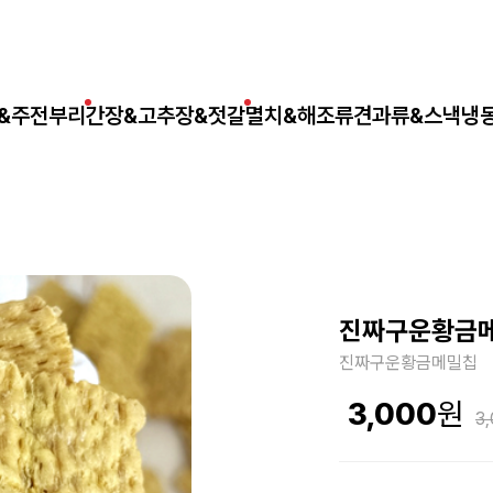
&주전부리
간장&고추장&젓갈
멸치&해조류
견과류&스낵
냉
진짜구운황금
진짜구운황금메밀칩
3,000
3