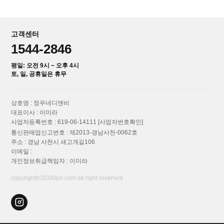
고객센터
1544-2846
평일: 오전 9시 ~ 오후 4시
토, 일, 공휴일은 휴무
상호명 : 정우네디앤비
대표이사 : 이미라
사업자등록번호 : 619-06-14111
[사업자번호확인]
통신판매업신고번호 : 제2013-경남사천-0062호
주소 : 경남 사천시 새고개길106
이메일 :
개인정보취급책임자 : 이미라
copyright⒞3000po.com all right reserved