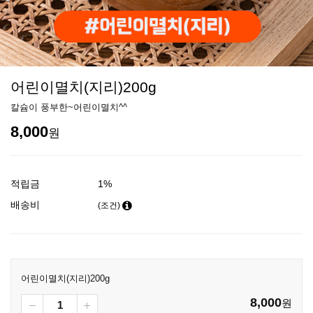
어린이멸치(지리)200g
칼슘이 풍부한~어린이멸치^^
8,000
원
적립금
1%
배송비
(조건)
어린이멸치(지리)200g
8,000
원