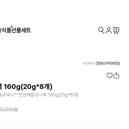
동식품
선물세트
0
HOME
>
간장&고추장&젓갈
160g(20g*8개)
주머니^^천연해물다시팩 160g(20g*8개)
12,000