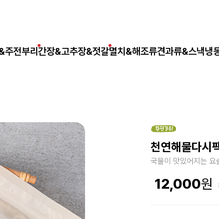
&주전부리
간장&고추장&젓갈
멸치&해조류
견과류&스낵
냉
천연해물다시팩 
국물이 맛있어지는 요술
12,000