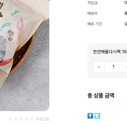
적립금
1
배송비
총
배송 기간
오
천연해물다시팩 160
총 상품 금액
리뷰없음