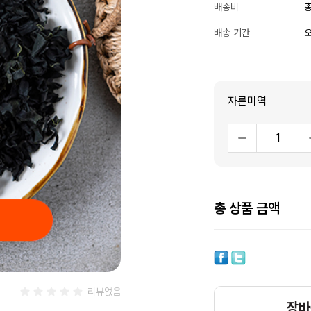
배송비
총
배송 기간
오
자른미역
총 상품 금액
리뷰없음
장바