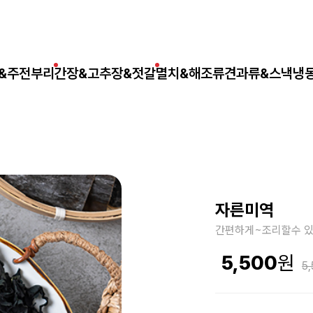
&주전부리
간장&고추장&젓갈
멸치&해조류
견과류&스낵
냉
자른미역
간편하게~조리할수 있
5,500
5