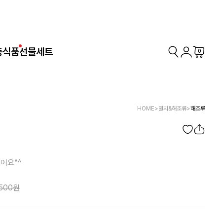
동식품
선물세트
0
HOME
>
멸치&해조류
>
해조류
어요^^
,500