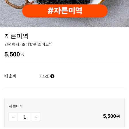
자른미역
간편하게~조리할수 있어요^^
5,500
원
배송비
(조건)
자른미역
5,500
원