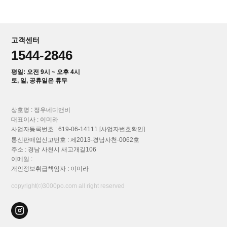
고객센터
1544-2846
평일: 오전 9시 ~ 오후 4시
토, 일, 공휴일은 휴무
상호명 : 정우네디앤비
대표이사 : 이미라
사업자등록번호 : 619-06-14111
[사업자번호확인]
통신판매업신고번호 : 제2013-경남사천-0062호
주소 : 경남 사천시 새고개길106
이메일 :
개인정보취급책임자 : 이미라
copyright⒞3000po.com all right reserved