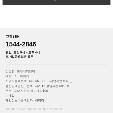
고객센터
1544-2846
평일: 오전 9시 ~ 오후 4시
토, 일, 공휴일은 휴무
상호명 : 정우네디앤비
대표이사 : 이미라
사업자등록번호 : 619-06-14111
[사업자번호확인]
통신판매업신고번호 : 제2013-경남사천-0062호
주소 : 경남 사천시 새고개길106
이메일 :
개인정보취급책임자 : 이미라
copyright⒞3000po.com all right reserved