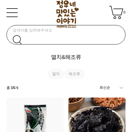
0
멸치&해조류
멸치
해조류
총
15
개