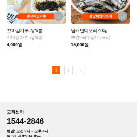
꼬마김가루 7g*9봉
남해안디포리 400g
꼬마김가루 7g*9봉
뽀얀~육수왕! 디포리
4,000원
15,000원
1
2
고객센터
1544-2846
평일: 오전 9시 ~ 오후 4시
토, 일, 공휴일은 휴무