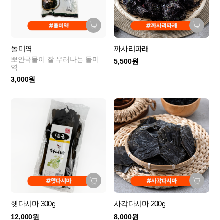
돌미역
까사리파래
뽀얀국물이 잘 우러나는 돌미
5,500원
역
3,000원
햇다시마 300g
사각다시마 200g
12,000원
8,000원