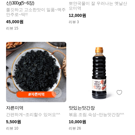
산)300g(5~6장)
뽀얀국물이 잘 우러나는 옛날산
모미역
쫄깃하고 고소한맛이 일품~맥주
안주로~딱!!
12,000원
45,000원
리뷰 3
리뷰 15
자른미역
맛있는맛간장
간편하게~조리할수 있어요^^
볶음.조림.숙성~만능맛간장^^
5,500원
10,000원
리뷰 10
리뷰 26