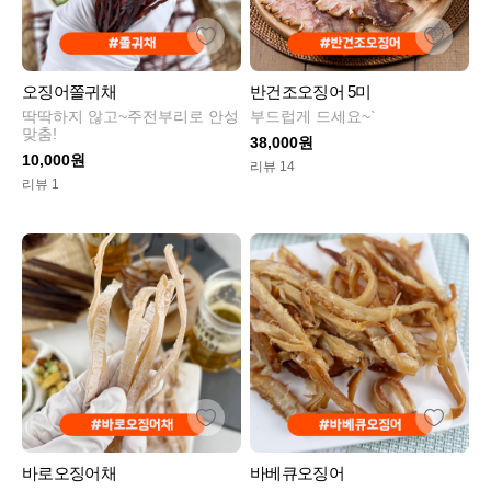
오징어쫄귀채
반건조오징어 5미
딱딱하지 않고~주전부리로 안성
부드럽게 드세요~`
맞춤!
38,000원
10,000원
리뷰 14
리뷰 1
바로오징어채
바베큐오징어