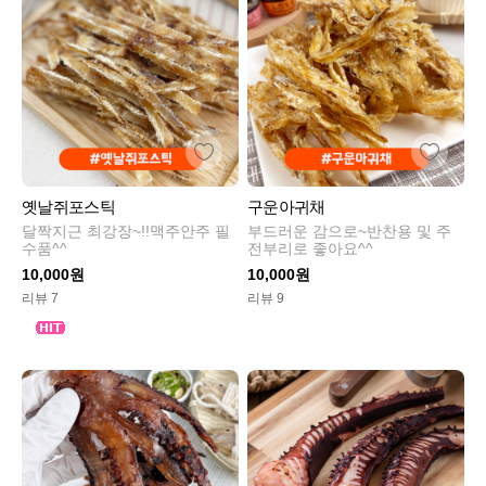
옛날쥐포스틱
구운아귀채
달짝지근 최강장~!!맥주안주 필
부드러운 감으로~반찬용 및 주
수품^^
전부리로 좋아요^^
10,000원
10,000원
리뷰 7
리뷰 9