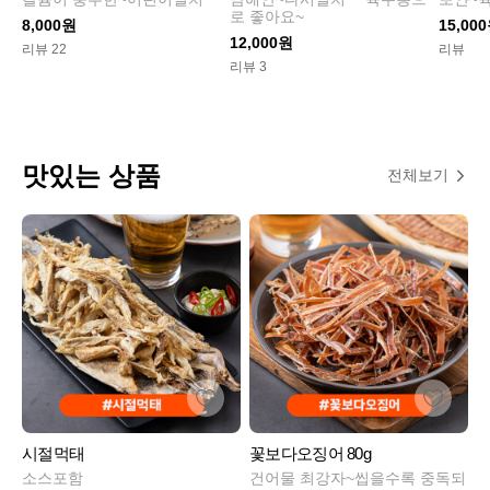
로 좋아요~
8,000원
15,00
12,000원
리뷰 22
리뷰
리뷰 3
맛있는 상품
전체보기
시절먹태
꽃보다오징어 80g
소스포함
건어물 최강자~씹을수록 중독되