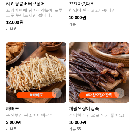
리키땅콩버터오징어
꼬꼬마숏다리
프라이팬에 담아~ 약불에 노릇
한입에 쏙~ 꼬꼬마숏다리
노릇 볶아드시면 됩니다.
10,000원
12,000원
리뷰 11
리뷰 6
빼빼포
대왕오징어장족
주전부리 완소아이템~^^
적당한 식감으로 인기 좋아요!
3,000원
10,000원
리뷰 5
리뷰 55