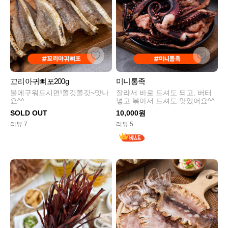
꼬리아귀뼈포200g
미니통족
불에구워드시면!쫄깃쫄깃~맛나
잘라서 바로 드셔도 되고, 버터
요^^
넣고 볶아서 드셔도 맛있어요^^
SOLD OUT
10,000원
리뷰 7
리뷰 5