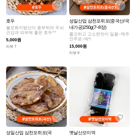
호두
성일산업 삼천포쥐포(중국산/국
내가공)250g(7~8장)
불포화지방산이 풍부하며 두뇌
건강과 피부에 좋은 호두^^
쫄깃하고 고소한맛이 일품~맥주
안주로~딱!!
5,000원
15,000원
리뷰 7
리뷰 8
성일산업 삼천포쥐포(국
옛날산모미역