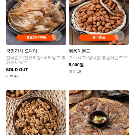
국민간식 오다리
볶음아몬드
전국민!주전부리왕~버터넣고 볶
고소하고~담백한 볶음아몬드^^
아드세요^^
5,000원
SOLD OUT
리뷰 19
리뷰 49