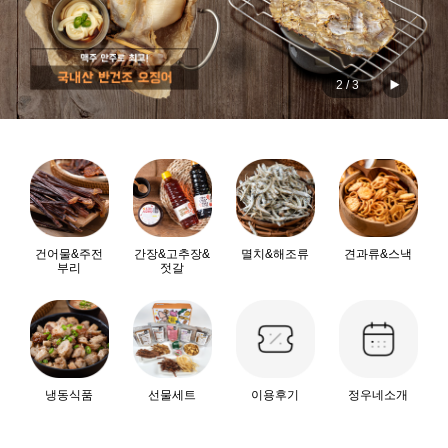
2
/
3
건어물&주전
간장&고추장&
멸치&해조류
견과류&스낵
부리
젓갈
냉동식품
선물세트
이용후기
정우네소개