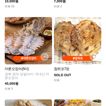
10,000원
7,000원
리뷰 10
리뷰 2
마른오징어(5미)
참쥐포7장
경북 영덕 당일바리~국내산 마
SOLD OUT
른오징어
리뷰
45,000원
리뷰 3