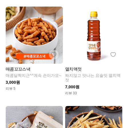
매콤꼬꼬스낵
멸치액젓
매콤달짝지근^^계속 손이가요~
짜지않고 맛나는 요술맛 멸치액
젓
3,000원
7,000원
리뷰 5
리뷰 33