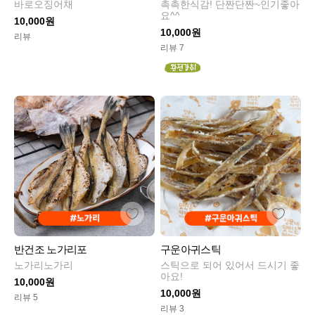
바로오징어채
촉촉한식감! 단짠단짠~인기좋아
요^^
10,000원
10,000원
리뷰
리뷰 7
반건조 노가리포
구운아귀스틱
노가리노가리
스틱으로 되어 있어서 드시기 좋
아요!
10,000원
10,000원
리뷰 5
리뷰 3