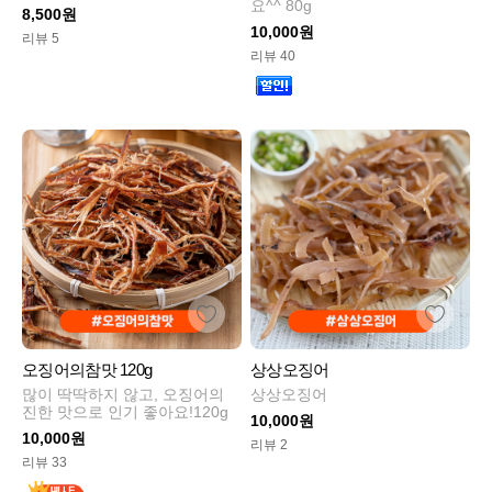
요^^ 80g
8,500원
10,000원
리뷰 5
리뷰 40
오징어의참맛 120g
상상오징어
많이 딱딱하지 않고, 오징어의
상상오징어
진한 맛으로 인기 좋아요!120g
10,000원
10,000원
리뷰 2
리뷰 33