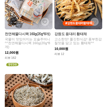
천연해물다시팩 160g(20g*8개)
강원도 용대리 황태채
국물이 맛있어지는 요술주머니
고소한맛! 쫄깃한식감! 풍부한감
^^천연해물다시팩 160g(20g*8
칠맛을 담고 있는 황태채^^
개)
10,000원
12,000원
리뷰 12
리뷰 162