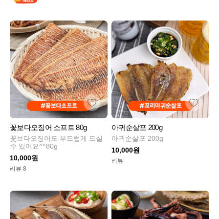
꽃보다오징어 소프트 80g
아귀순살포 200g
꽃보다오징어도 부드럽게 드실
아귀순살포 200g
수 있어요^^80g
10,000원
10,000원
리뷰
리뷰 8