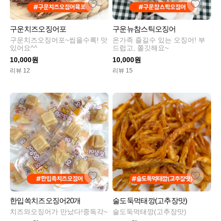
구운치즈오징어포
구운뉴참스틱오징어
구운치즈오징어포~씹을수록! 맛
온가족 즐길수 있는 오징어! 부
있어요^^
드럽고, 쫄깃해요~
10,000원
10,000원
리뷰 12
리뷰 15
한입쏙치즈오징어20개
술도둑먹태깡(고추장맛)
치즈와오징어가 만났다!중독각~
술도둑먹태깡(고추장맛)