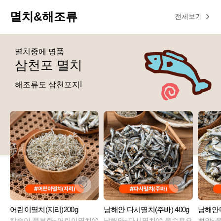
멸치&해조류
전체보기
멸치중에 명품
삼천포 멸치
해조류도 삼천포지!
어린이멸치(지리)200g
남해안 다시멸치(주바) 400g
남해안디
칼슘이 풍부한~어린이멸치^^
남해안~다시멸치^^ 육수용으
뽀얀~육