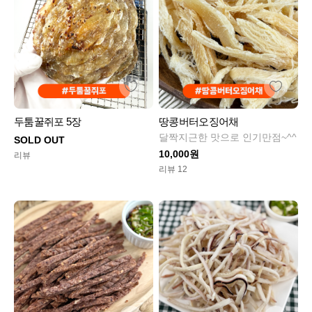
두툼꿀쥐포 5장
땅콩버터오징어채
달짝지근한 맛으로 인기만점~^^
SOLD OUT
10,000원
리뷰
리뷰 12