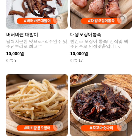
버터바른 대발이
대왕오징어통족
달짝지근한 맛으로~맥주안주 및
반건조 오징어 통족! 간식및 맥
주전부리로 최고^^
주안주로 안성맞춤입니다.
10,000원
10,000원
리뷰 9
리뷰 17