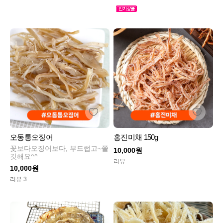
오동통오징어
홍진미채 150g
꽃보다오징어보다, 부드럽고~쫄
10,000원
깃해요^^
리뷰
10,000원
리뷰 3