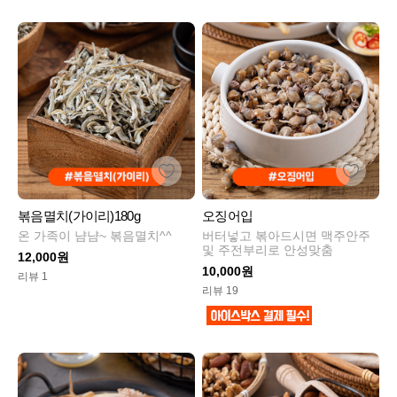
볶음멸치(가이리)180g
오징어입
온 가족이 냠냠~ 볶음멸치^^
버터넣고 볶아드시면 맥주안주
및 주전부리로 안성맞춤
12,000원
10,000원
리뷰 1
리뷰 19