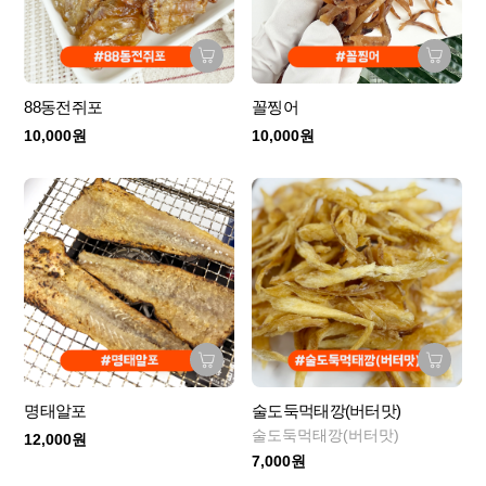
88동전쥐포
꼴찡어
10,000원
10,000원
명태알포
술도둑먹태깡(버터맛)
술도둑먹태깡(버터맛)
12,000원
7,000원