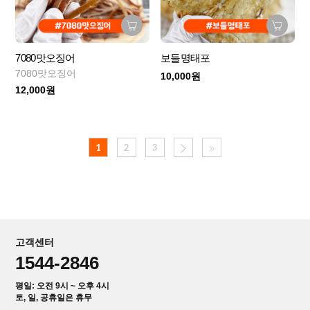
7080맛오징어
보들명태포
7080맛오징어
10,000원
12,000원
1
2
3
고객센터
1544-2846
평일: 오전 9시 ~ 오후 4시
토, 일, 공휴일은 휴무