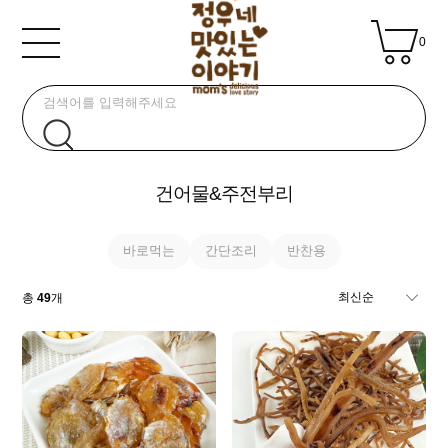
0
건어물&주전부리
바로먹는
간단조리
반찬용
총
49
개