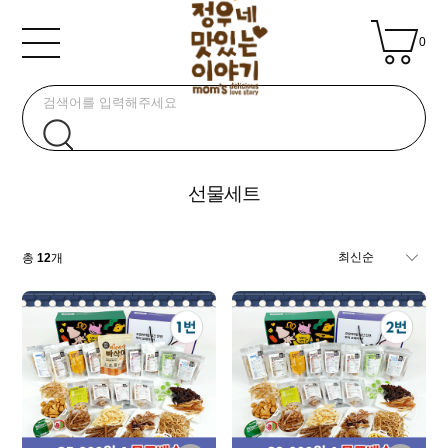
0
선물세트
총
12
개