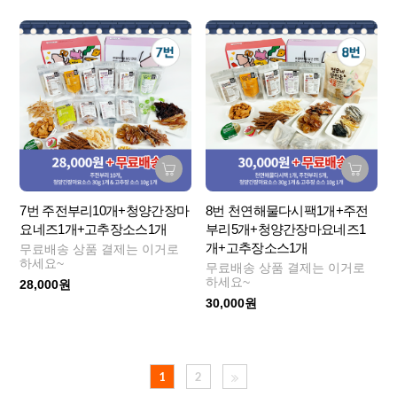
7번 주전부리10개+청양간장마
8번 천연해물다시팩1개+주전
요네즈1개+고추장소스1개
부리5개+청양간장마요네즈1
개+고추장소스1개
무료배송 상품 결제는 이거로
하세요~
무료배송 상품 결제는 이거로
하세요~
28,000원
30,000원
1
2