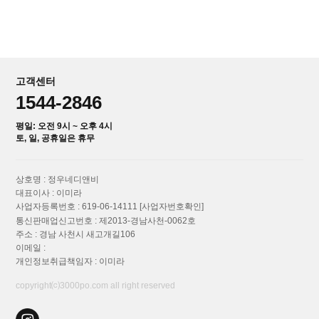
고객센터
1544-2846
평일: 오전 9시 ~ 오후 4시
토, 일, 공휴일은 휴무
상호명 : 정우네디앤비
대표이사 : 이미라
사업자등록번호 : 619-06-14111
[사업자번호확인]
통신판매업신고번호 : 제2013-경남사천-0062호
주소 : 경남 사천시 새고개길106
이메일 :
개인정보취급책임자 : 이미라
copyright⒞3000po.com all right reserved