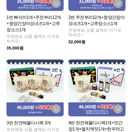
1번 빠삭이1개+주전부리12개
2번 주전부리12개+청양간장마
+청양간장마요네즈1개+고추
요네즈1개+고추장소스1개
장소스1개
무료배송 상품 결제는 이거로
하세요~
무료배송 상품 결제는 이거로
하세요~
32,000원
35,000원
3번 천연해물다시팩 3개
4번 천연해물다시팩1개+맛간
장1개+멸치액젓1개+한우약고
무료배송 상품 결제는 이거로